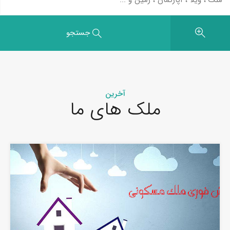
جستجو
آخرین
ملک های ما