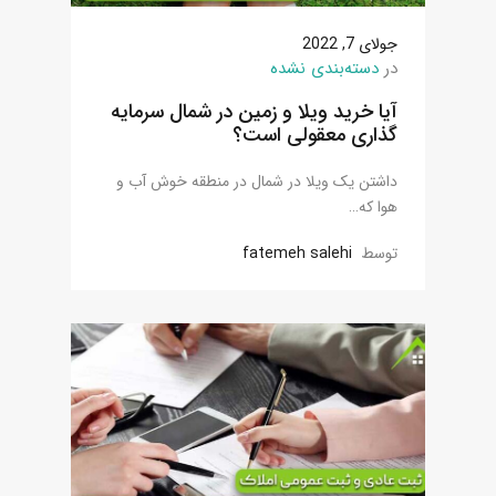
جولای 7, 2022
در
دسته‌بندی نشده
آیا خرید ویلا و زمین در شمال سرمایه
گذاری معقولی است؟
داشتن یک ویلا در شمال در منطقه خوش آب و
هوا که…
توسط
fatemeh salehi