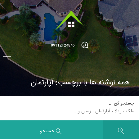
09112124846
همه نوشته ها با برچسب: آپارتمان
جستجو کن ...
جستجو