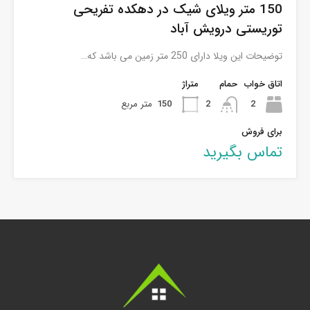
150 متر ویلای شیک در دهکده تفریحی
توریستی درویش آباد
توضیحات این ویلا دارای 250 متر زمین می باشد که…
اتاق خواب
حمام
متراژ
2
2
150
متر مربع
برای فروش
تماس بگیرید