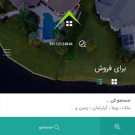
09112124846
برای فروش
جستجو کن ...
جستجو