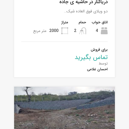
دریاکنار در حاشیه ی جاده
دو ویلای فوق العاده شیک…
اتاق خواب
حمام
متراژ
4
2
2000
متر مربع
برای فروش
تماس بگیرید
توسط
احسان غلامی