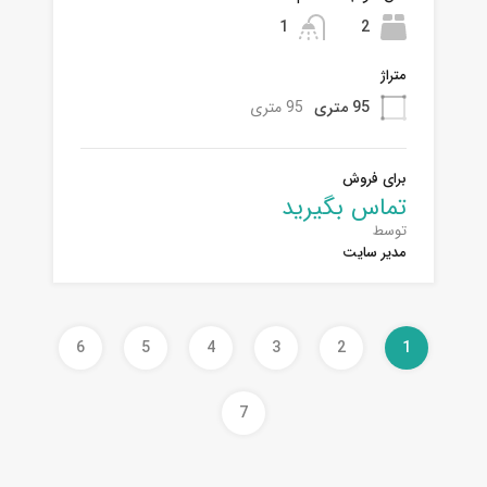
1
2
متراژ
95 متری
95 متری
برای فروش
تماس بگیرید
توسط
مدیر سایت
6
5
4
3
2
1
7