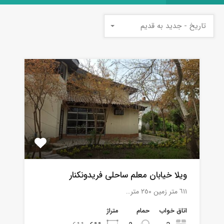
تاریخ - جدید به قدیم
ویلا خیابان معلم ساحلی فریدونکنار
٦١١ متر زمين ٢٥٠ متر…
اتاق خواب
حمام
متراژ