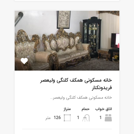
خانه مسکونی همکف کلنگی ولیعصر
فریدونکنار
خانه مسکونی همکف کلنگی ولیعصر…
اتاق خواب
حمام
متراژ
1
1
126
متر