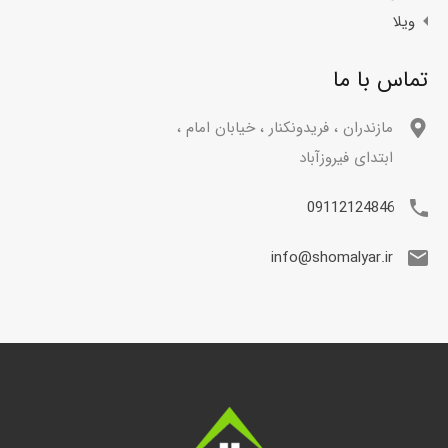
ویلا
تماس با ما
مازندران ، فریدونکنار ، خیابان امام ،
ابتدای فیروزآباد
09112124846
info@shomalyar.ir