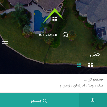
09112124846
هتل
جستجو کن ...
جستجو