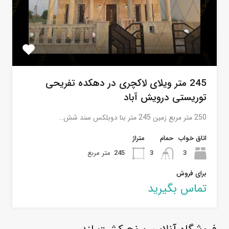
245 متر ویلای لاکچری در دهکده تفریحی
توریستی درویش آباد
250 متر مربع زمین 245 متر بنا دوبلکس سند شش…
اتاق خواب
حمام
متراژ
3
3
245
متر مربع
برای فروش
تماس بگیرید