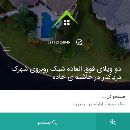
09112124846
دو ویلای فوق العاده شیک روبروی شهرک
دریاکنار در حاشیه ی جاده
جستجو کن ...
جستجو