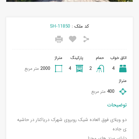
کد ملک :
SH-11850
اتاق خواب
حمام
پارکینگ
متراژ
4
2
4
2000
متر مربع
متراژ
400
متر مربع
توضیحات
دو ویلای فوق العاده شیک روبروی شهرک دریاکنار در حاشیه
ی جاده
دارای سند های مجزا