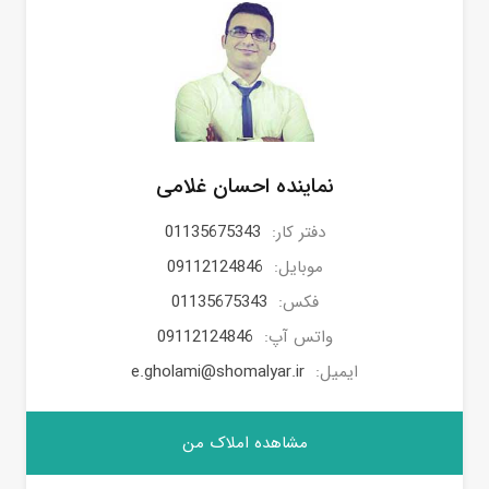
نماینده احسان غلامی
دفتر کار:
01135675343
موبایل:
09112124846
فکس:
01135675343
واتس آپ:
09112124846
ایمیل:
e.gholami@shomalyar.ir
مشاهده املاک من