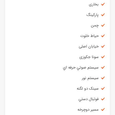
بخاری
پاركينگ
چمن
حياط خلوت
خیابان اصلی
سونا جکوزی
سيستم صوتي حرفه اي
سيستم نور
سینک دو لگنه
فوتبال دستي
مسیر دوچرخه