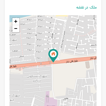
ملک در نقشه
+
−