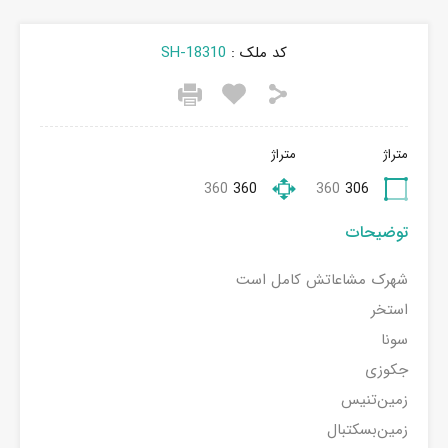
کد ملک :
SH-18310
متراژ
متراژ
360
360
360
306
توضیحات
شهرک مشاعاتش کامل است
استخر
سونا
جکوزی
زمین‌تنیس
زمین‌بسکتبال