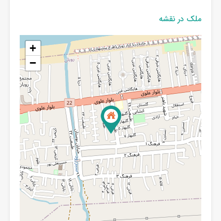
ملک در نقشه
+
−