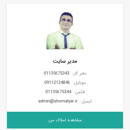
مدیر سایت
دفتر کار:
01135675343
موبایل:
09112124846
فکس:
01135675344
ایمیل:
admin@shomalyar.ir
مشاهده املاک من