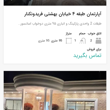
آپارتمان طبقه ۴ خیابان بهشتی فریدونکنار
طبقات 2 واحدی پارکینگ و انباری ۹۵ متری دوخواب اسانسور…
اتاق خواب
حمام
متراژ
2
1
95 متری
95 متری
برای فروش
تماس بگیرید