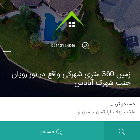
09112124846
زمین 360 متری شهرکی واقع در نور رویان
جنب شهرک آناناس
جستجو کن ...
جستجو