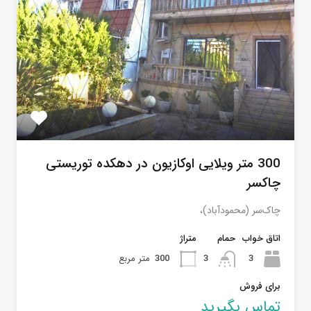
300 متر ویلایی اوکازیون در دهکده توریستی
چاکسر
چاک‌سر (محمودآباد)،
اتاق خواب
حمام
متراژ
3
3
300
متر مربع
برای فروش
تماس بگیرید