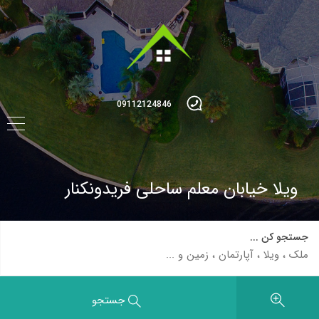
09112124846
ویلا خیابان معلم ساحلی فریدونکنار
جستجو کن ...
جستجو