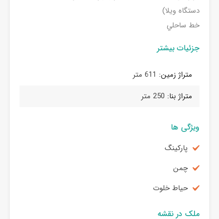
دستگاه ويلا)
خط ساحلي
جزئیات بیشتر
متراژ زمین:
611 متر
متراژ بنا:
250 متر
ویژگی ها
پاركينگ
چمن
حياط خلوت
ملک در نقشه