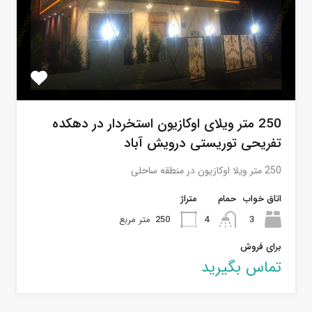
250 متر ویلای اوکازیون استخردار در دهکده
تفریحی توریستی درویش آباد
250 متر ویلا اوکازیون در منطقه ساحلی
اتاق خواب
حمام
متراژ
3
4
250
متر مربع
برای فروش
تماس بگیرید