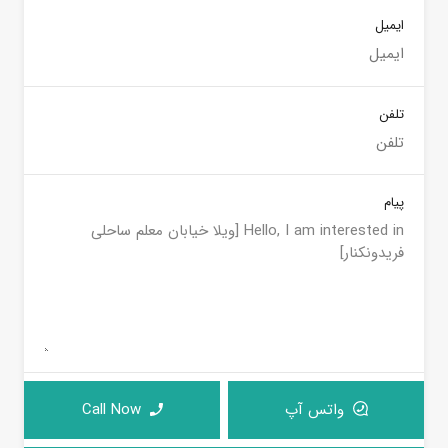
ایمیل
تلفن
پیام
واتس آپ
Call Now