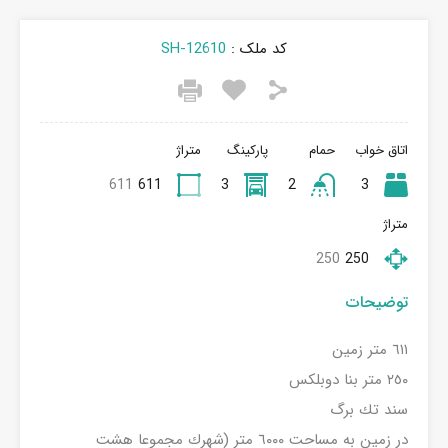
کد ملک :
SH-12610
اتاق خواب
حمام
پارکینگ
متراژ
611
611
3
2
3
متراژ
250
250
توضیحات
٦١١ متر زمين
٢٥٠ متر بنا دوبلكس
سند تك برگ
در زمين به مساحت ٦٠٠٠ متر (شهرك مجموعا هشت