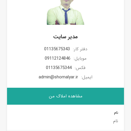
مدیر سایت
دفتر کار:
01135675343
موبایل:
09112124846
فکس:
01135675344
ایمیل:
admin@shomalyar.ir
مشاهده املاک من
نام