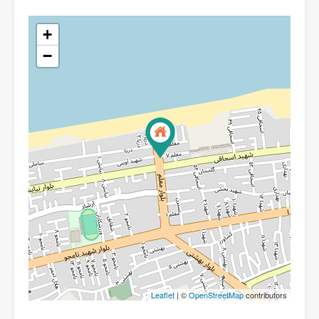
+
−
Leaflet
| ©
OpenStreetMap
contributors