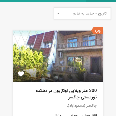
تاریخ - جدید به قدیم
ویژه
300 متر ویلایی اوکازیون در دهکده
توریستی چاکسر
چاک‌سر (محمودآباد)،
اتاق خواب
حمام
متراژ