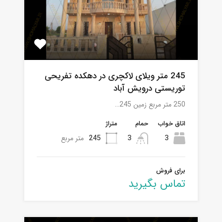
245 متر ویلای لاکچری در دهکده تفریحی
توریستی درویش آباد
250 متر مربع زمین 245…
اتاق خواب
حمام
متراژ
3
3
245
متر مربع
برای فروش
تماس بگیرید