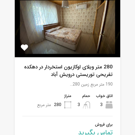
280 متر ویلای اوکازیون استخردار در دهکده
تفریحی توریستی درویش آباد
190 متر مربع زمین 280…
اتاق خواب
حمام
متراژ
3
3
280
متر مربع
برای فروش
تماس بگیرید