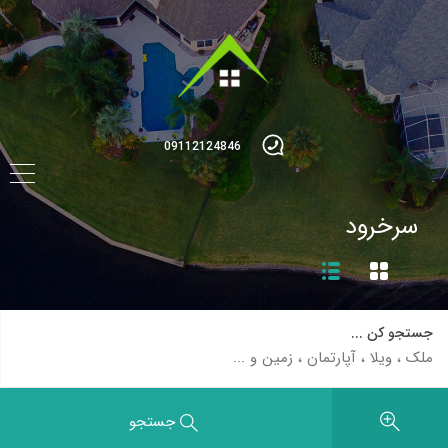
09112124846
سرخرود
جستجو کن ...
جستجو