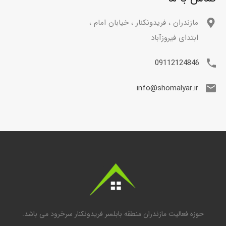
مازندران ، فریدونکنار ، خیابان امام ،
ابتدای فیروزآباد
09112124846
info@shomalyar.ir
حوزه فعالیت مازندران منطقه بابلسر فریدونکنار سرخرود می باشد.