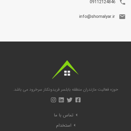
09112124846
info@shomalyar.ir
حوزه فعالیت مازندران منطقه بابلسر فریدونکنار سرخرود می باشد.
تماس با ما
استخدام