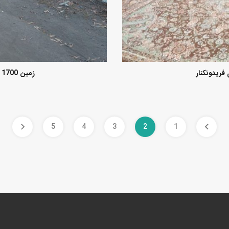
زمین 1700 متری فریدونکنار 3 نبش لب رودخانه
5
4
3
2
1