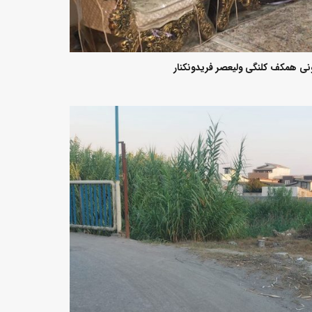
ی همکف کلنگی ولیعصر فریدونکنار