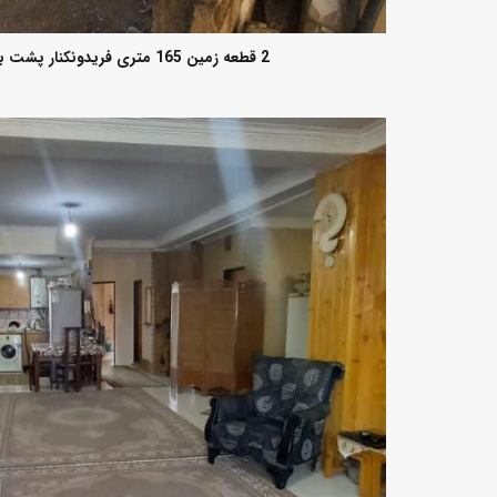
2 قطعه زمین 165 متری فریدونکنار پشت بیمارستان فیروزآباد