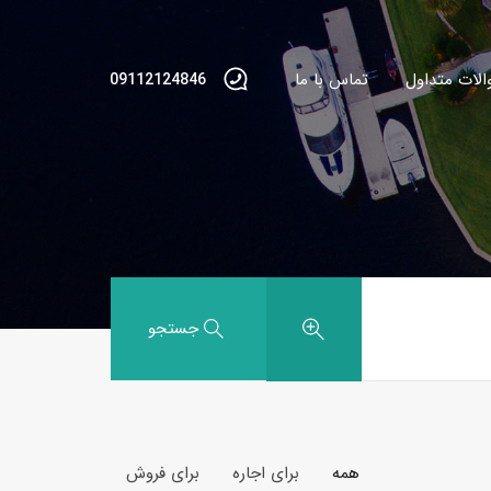
الات متداول
تماس با ما
09112124846
جستجو
همه
برای اجاره
برای فروش