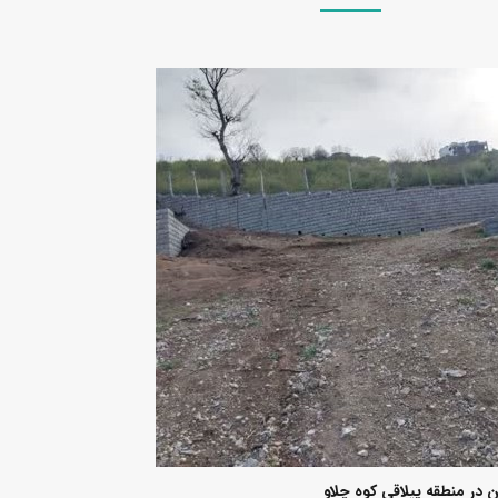
 در منطقه ییلاقی کوه چلاو