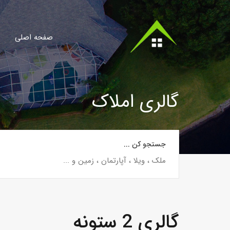
صفحه اصلی
گالری املاک
جستجو کن ...
گالری 2 ستونه