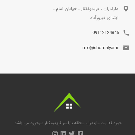
مازندران ، فریدونکنار ، خیابان امام ،
ابتدای فیروزآباد
09112124846
info@shomalyar.ir
حوزه فعالیت مازندران منطقه بابلسر فریدونکنار سرخرود می باشد.