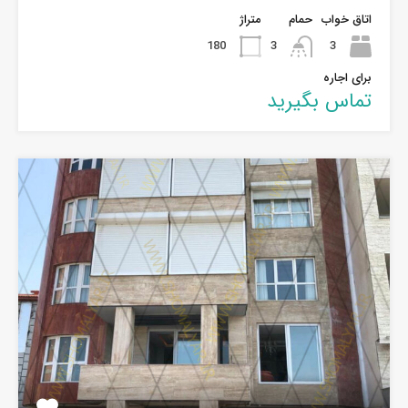
اتاق خواب
حمام
متراژ
180
3
3
برای اجاره
تماس بگیرید