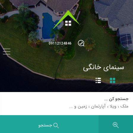
09112124846
سینمای خانگی
جستجو کن ...
جستجو