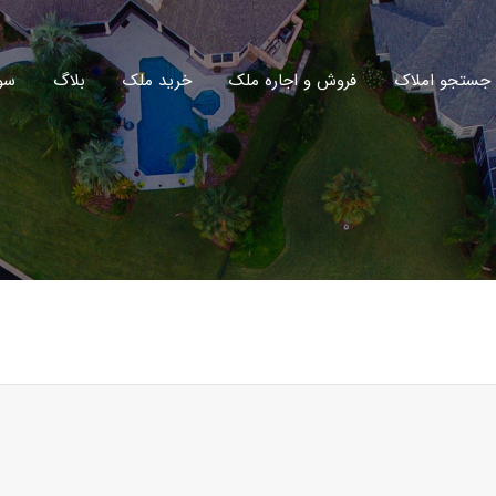
جستجو املاک
فروش و اجاره ملک
خرید ملک
بلاگ
سو