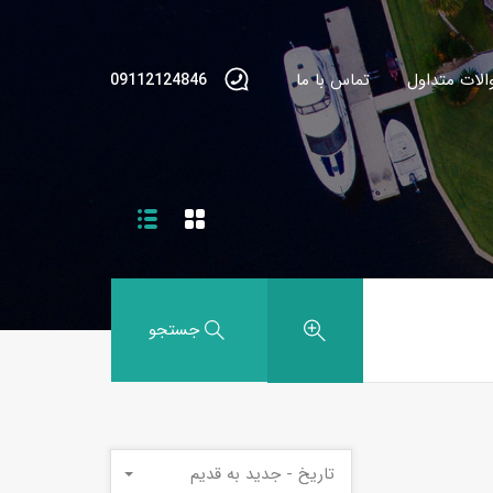
الات متداول
تماس با ما
09112124846
جستجو
تاریخ - جدید به قدیم