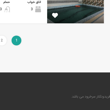
اتاق خواب
حمام
3
3
2
1
فریدونکنار سرخرود می باشد.