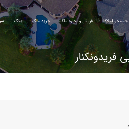
جستجو املاک
فروش و اجاره ملک
خرید ملک
بلاگ
سو
 فریدونکنار