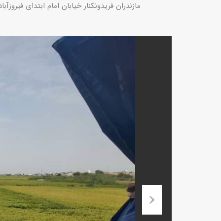
مازندران فریدونکنار خیابان امام ابتدای فیروزآباد