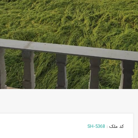
کد ملک :
SH-5368