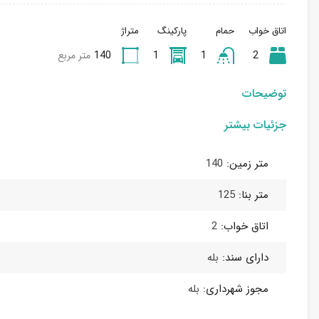
اتاق خواب
حمام
پارکینگ
متراژ
2
1
1
140
متر مربع
توضیحات
جزئیات بیشتر
متر زمین:
140
متر بنا:
125
اتاق خواب:
2
دارای سند:
بله
مجوز شهرداری:
بله