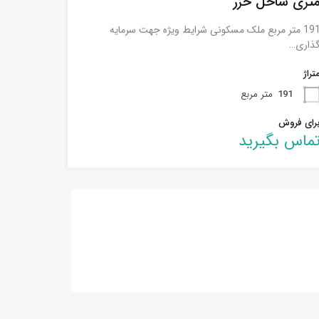
تری ساحل خزر
191 متر مربع ملک مسکونی شرایط ویژه جهت سرمایه
ذاری…
تراژ
191
متر مربع
رای فروش
ماس بگیرید