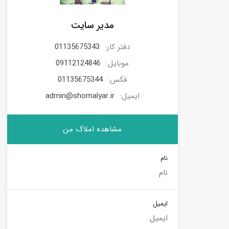
مدیر سایت
دفتر کار:
01135675343
موبایل:
09112124846
فکس:
01135675344
ایمیل:
admin@shomalyar.ir
مشاهده املاک من
نام
ایمیل