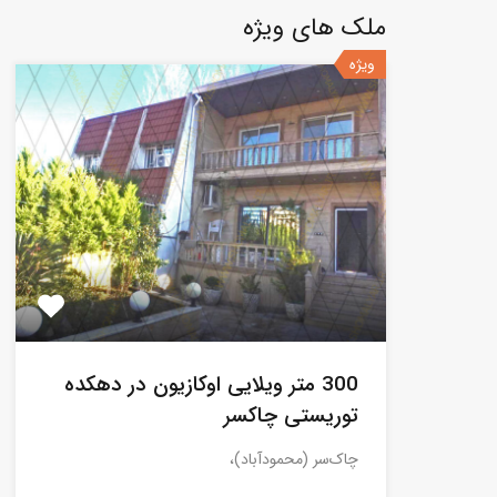
ملک های ویژه
ویژه
300 متر ویلایی اوکازیون در دهکده
توریستی چاکسر
چاک‌سر (محمودآباد)،