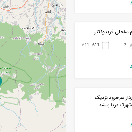
م ساحلی فریدونکنار
611
611
2
ردار سرخرود نزدیک
شهرک دریا بیشه