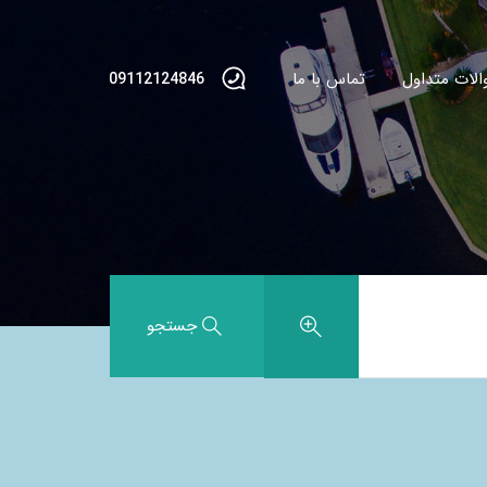
الات متداول
تماس با ما
09112124846
جستجو