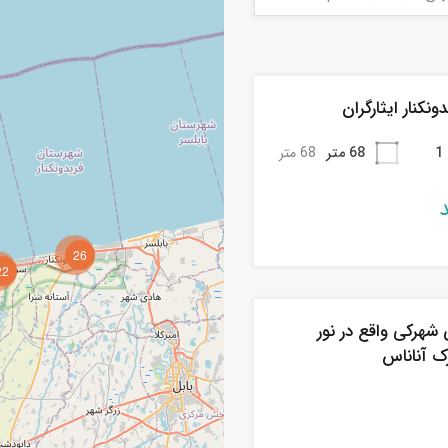
1
68 متر
68 متر
26
22
3 متری شهرکی واقع در نور
ک آناناس