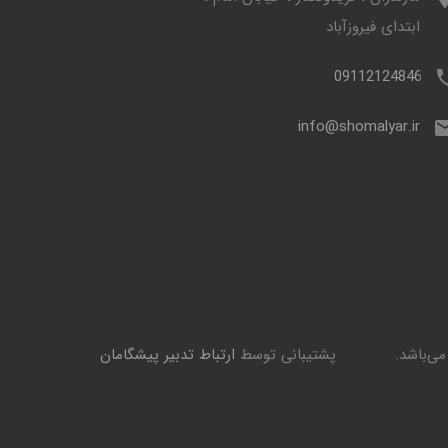
ابتدای فیروزآباد
09112124846
info@shomalyar.ir
ی‌باشد.
پشتیبانی توسط
ارتباط تدبیر پیشگامان