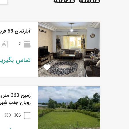
نقشه نصفه
آپارتمان 68 فریدونکنار ایثارگران
2
تماس بگیرید
زمین 60
رویان جنب شهر
360
306