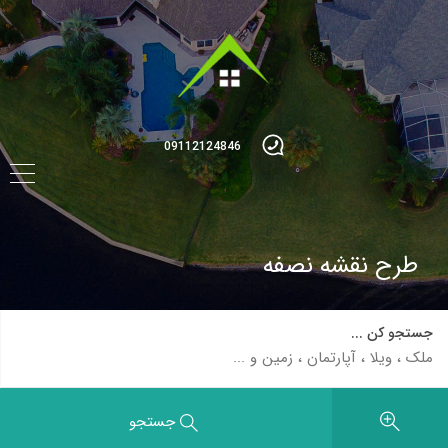
09112124846
طرح نقشه نصفه
جستجو کن ...
جستجو