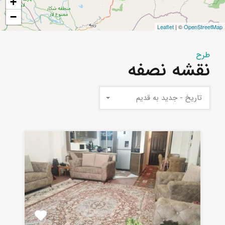
+
−
Leaflet
| ©
OpenStreetMap
طرح
نقشه نصفه
تاریخ - جدید به قدیم