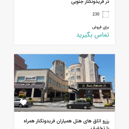
در فریدونکنار جنوبی
230
برای فروش
تماس بگیرید
رزرو اتاق های هتل همیاران فریدونکنار همراه
با تخفیف